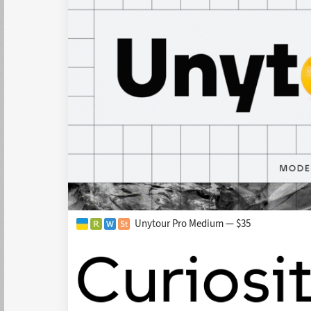
Unytour Pro Medium — $35