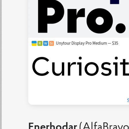
Unytour Display Pro Medium — $35
Enerhodar
(AlfaBravo