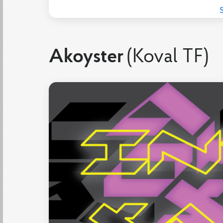
Akoyster
(Koval TF)