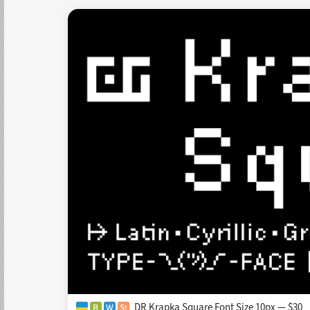
DR Krapka Square Font Size 10px — $30