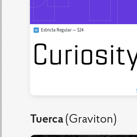
Estricta Regular — $24
Tuerca
(Graviton)